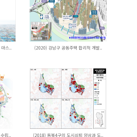
 마스..
(2020) 강남구 공동주택 합리적 개발..
수립..
(2018) 동북4구의 도시쇠퇴 양상과 도..